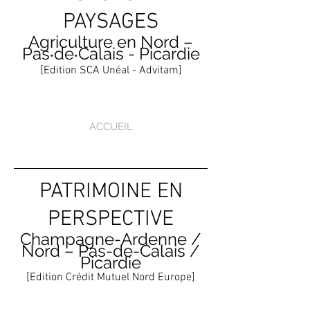
PAYSAGES
Agriculture en Nord –
Pas
de
Calais - Picardie
•
•
[Edition SCA Unéal - Advitam]
ACCUEIL
PATRIMOINE EN
PERSPECTIVE
Champagne-Ardenne /
Nord – Pas-
de-
Calais /
Picardie
[Edition Crédit Mutuel Nord Europe]